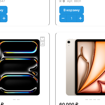
647
0
Арт.
8831
ну
В корзину
 ₽
60 000 ₽