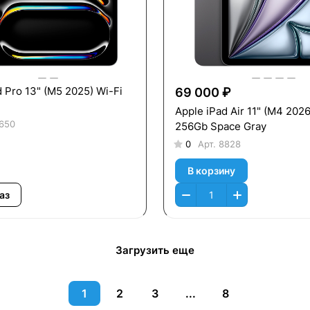
 (M5 2025) Wi-Fi
69 000 ₽
Apple iPad Air 11" (M4 2026
650
256Gb Space Gray
0
Арт.
8828
В корзину
аз
Загрузить еще
1
2
3
...
8