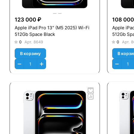
123 000 ₽
108 000
Apple iPad Pro 13" (M5 2025) Wi-Fi
Apple iPad
512Gb Space Black
512Gb Spa
0
Арт.
8649
0
Арт.
8
В корзину
В корзи