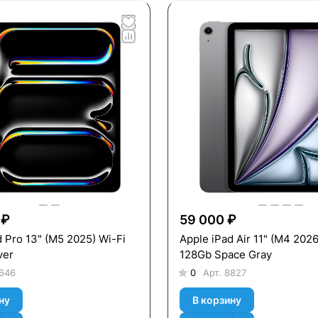
 ₽
59 000 ₽
 (M5 2025) Wi-Fi
Apple iPad Air 11" (M4 2026
ver
128Gb Space Gray
646
0
Арт.
8827
ну
В корзину