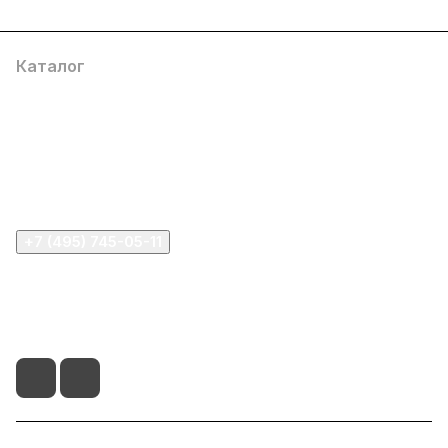
Каталог
Компания
Информация
Помощь
+7 (495) 745-05-11
info@apple11.ru
г. Москва, Проспект Мира д.68, стр.1А, офис 505