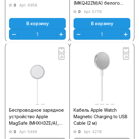
(MKQ42ZM/A) белого
0
Арт.
6958
цвета
0
Арт.
5778
В корзину
В корзину
Беспроводное зарядное
Кабель Apple Watch
устройство Apple
Magnetic Charging to USB
MagSafe (MHXH3ZE/A),
Cable (2 м)
USB type-C, белый
0
0
Арт.
5496
Арт.
4278