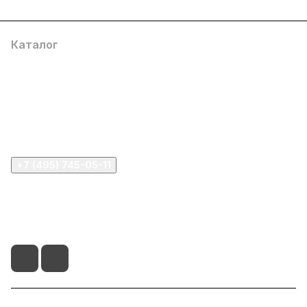
Каталог
Компания
Информация
Помощь
+7 (495) 745-05-11
info@apple11.ru
г. Москва, Проспект Мира д.68, стр.1А, офис 505