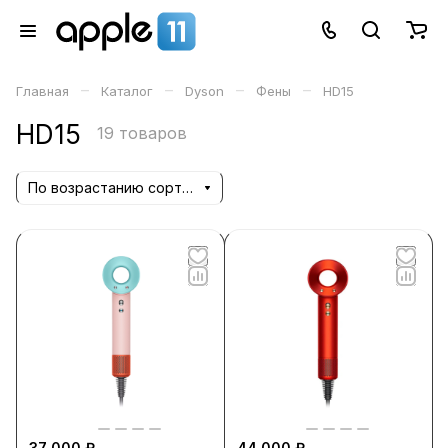
–
–
–
–
Главная
Каталог
Dyson
Фены
HD15
HD15
19 товаров
По возрастанию сортировки
37 000 ₽
44 000 ₽