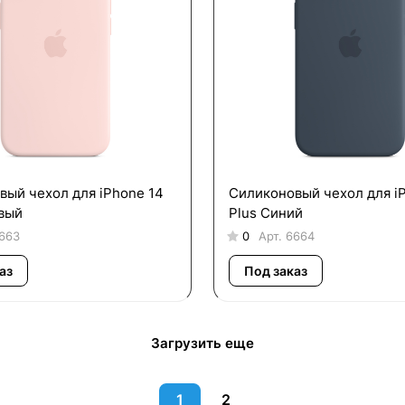
вый чехол для iPhone 14
Силиконовый чехол для i
овый
Plus Синий
663
0
Арт.
6664
аз
Под заказ
Загрузить еще
1
2