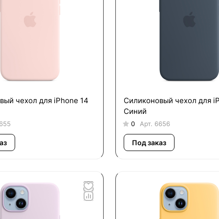
вый чехол для iPhone 14
Силиконовый чехол для i
Синий
655
0
Арт.
6656
аз
Под заказ