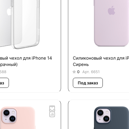
вый чехол для iPhone 14
Силиконовый чехол для i
зрачный)
Сирень
588
0
Арт.
6651
аз
Под заказ