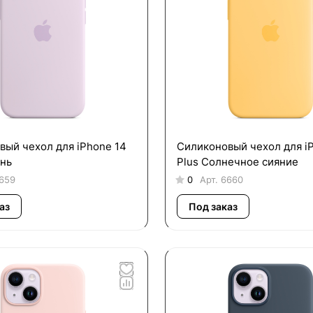
вый чехол для iPhone 14
Силиконовый чехол для i
ень
Plus Солнечное сияние
659
0
Арт.
6660
аз
Под заказ