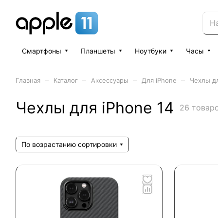
Смартфоны
Планшеты
Ноутбуки
Часы
–
–
–
–
Главная
Каталог
Аксессуары
Для iPhone
Чехлы дл
Чехлы для iPhone 14
26 товар
По возрастанию сортировки