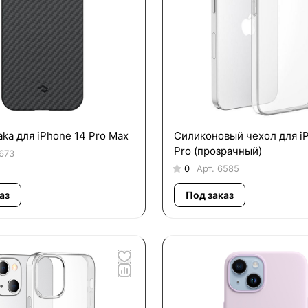
aka для iPhone 14 Pro Max
Силиконовый чехол для i
Pro (прозрачный)
673
0
Арт.
6585
аз
Под заказ