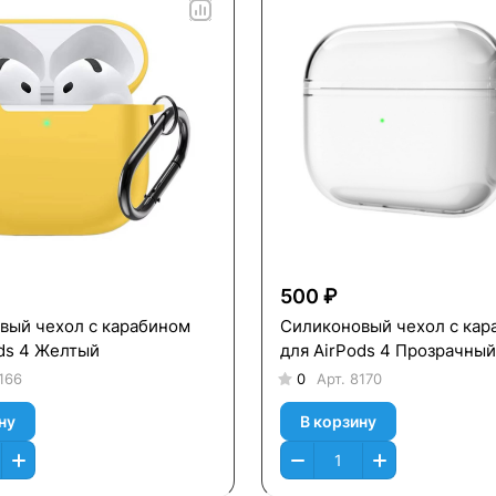
500 ₽
вый чехол c карабином
Силиконовый чехол c кар
ods 4 Желтый
для AirPods 4 Прозрачный
166
0
Арт.
8170
ну
В корзину