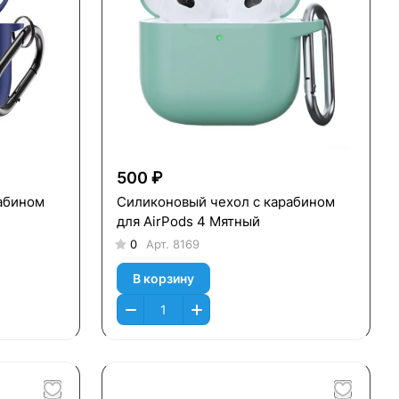
500 ₽
абином
Силиконовый чехол c карабином
для AirPods 4 Мятный
0
Арт.
8169
В корзину