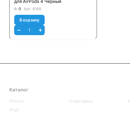
для AirPods 4 Черный
0
Арт.
8168
В корзину
Каталог
Компания
iPhone
О магазине
iPad