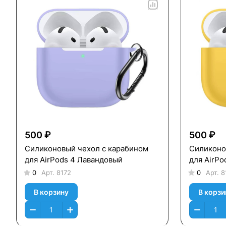
500 ₽
500 ₽
Силиконовый чехол c карабином
Силиконо
для AirPods 4 Лавандовый
для AirP
0
Арт.
8172
0
Арт.
8
В корзину
В корзи