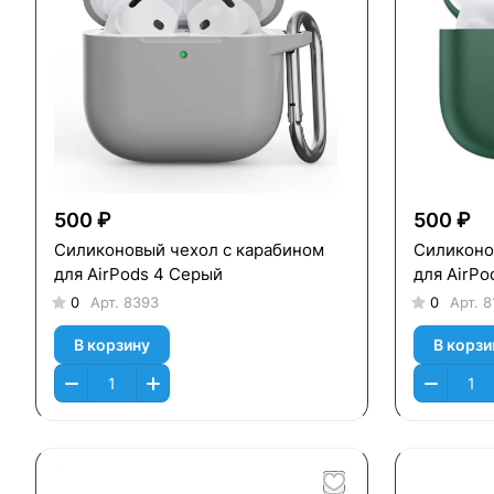
500 ₽
500 ₽
Силиконовый чехол c карабином
Силиконо
для AirPods 4 Серый
для AirPo
0
Арт.
8393
0
Арт.
8
В корзину
В корзи