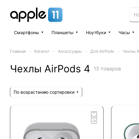
Смартфоны
Планшеты
Ноутбуки
Часы
–
–
–
–
Главная
Каталог
Аксессуары
Для AirPods
Чехлы A
Чехлы AirPods 4
13 товаров
По возрастанию сортировки