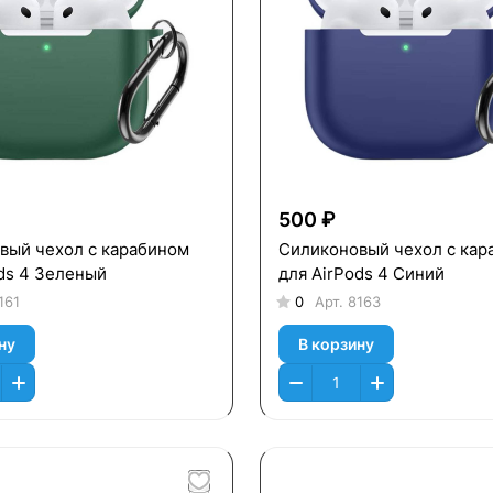
500 ₽
вый чехол c карабином
Силиконовый чехол c кар
ds 4 Зеленый
для AirPods 4 Синий
161
0
Арт.
8163
ну
В корзину