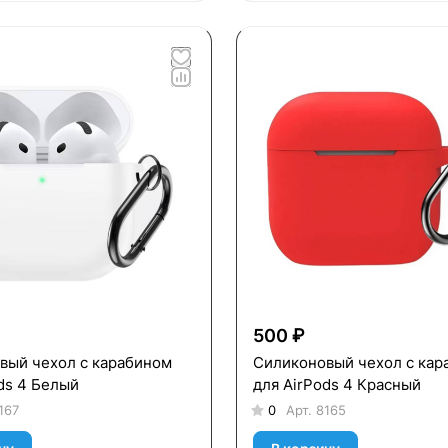
500 ₽
вый чехол c карабином
Силиконовый чехол c кар
ds 4 Белый
для AirPods 4 Красный
167
0
Арт.
8165