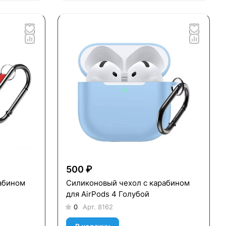
500 ₽
абином
Силиконовый чехол c карабином
для AirPods 4 Голубой
0
Арт.
8162