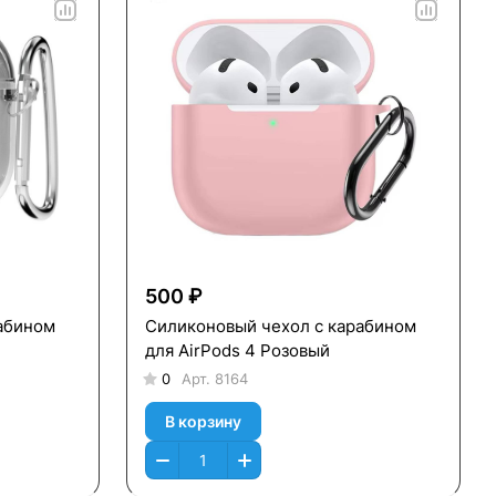
500 ₽
абином
Силиконовый чехол c карабином
для AirPods 4 Розовый
0
Арт.
8164
В корзину