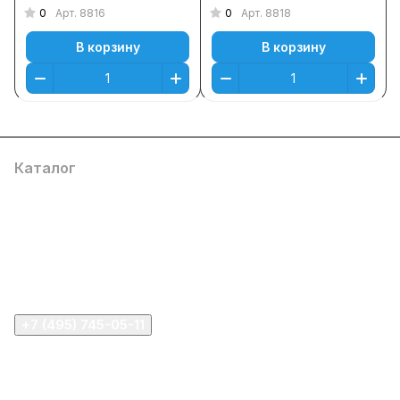
0
0
Арт.
8816
Арт.
8818
В корзину
В корзину
Каталог
Компания
Информация
Помощь
+7 (495) 745-05-11
info@apple11.ru
г. Москва, Проспект Мира д.68, стр.1А, офис 505