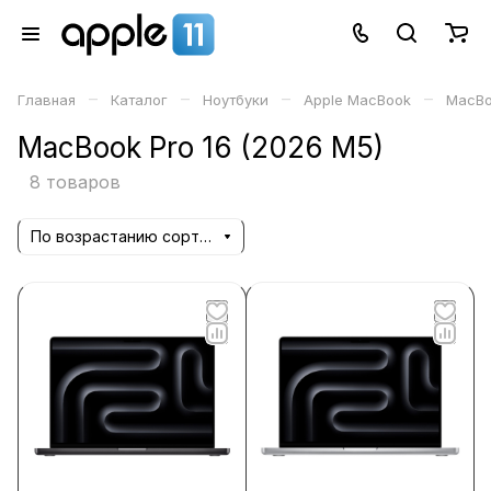
–
–
–
–
Главная
Каталог
Ноутбуки
Apple MacBook
MacBo
MacBook Pro 16 (2026 M5)
8 товаров
По возрастанию сортировки