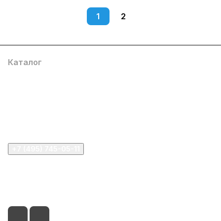
1
2
Каталог
Компания
Информация
Помощь
+7 (495) 745-05-11
info@apple11.ru
г. Москва, Проспект Мира д.68, стр.1А, офис 505