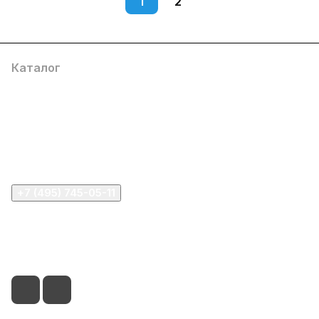
1
2
Каталог
Компания
Информация
Помощь
+7 (495) 745-05-11
info@apple11.ru
г. Москва, Проспект Мира д.68, стр.1А, офис 505