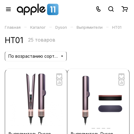
–
–
–
–
Главная
Каталог
Dyson
Выпрямители
HT01
HT01
25 товаров
По возрастанию сортировки
Выпрямитель Dyson
Выпрямитель Dyson