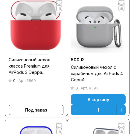
Силиконовый чехол
500 ₽
класса Premium для
Силиконовый чехол c
AirPods 3 Deppa
карабином для AirPods 4
(красный)
Серый
0
Арт.
5869
0
Арт.
8393
В корзину
Под заказ