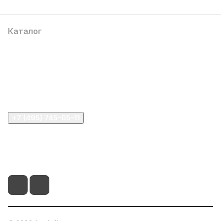
Каталог
Компания
Информация
Помощь
+7 (495) 745-05-11
info@apple11.ru
г. Москва, Проспект Мира д.68, стр.1А, офис 505