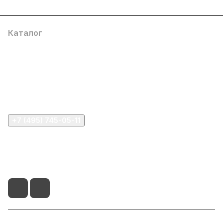
Каталог
Компания
Информация
Помощь
+7 (495) 745-05-11
info@apple11.ru
г. Москва, Проспект Мира д.68, стр.1А, офис 505