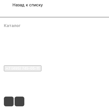
Назад к списку
Каталог
Компания
Информация
Помощь
+7 (495) 745-05-11
info@apple11.ru
г. Москва, Проспект Мира д.68, стр.1А, офис 505