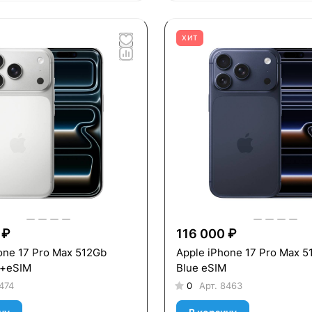
ХИТ
 ₽
116 000 ₽
one 17 Pro Max 512Gb
Apple iPhone 17 Pro Max 
M+eSIM
Blue eSIM
474
0
Арт.
8463