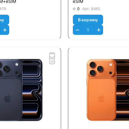
IM+eSIM
eSIM
479
0
Арт.
8465
ну
В корзину