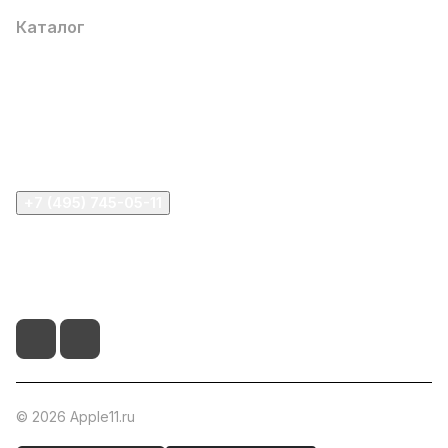
Каталог
Компания
Информация
Помощь
+7 (495) 745-05-11
info@apple11.ru
г. Москва, Проспект Мира д.68, стр.1А, офис 505
© 2026 Apple11.ru