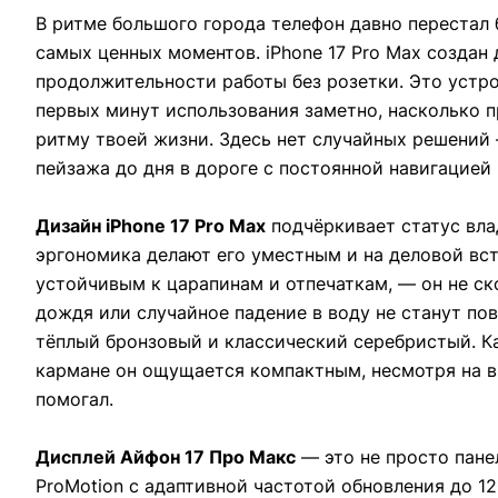
В ритме большого города телефон давно перестал 
самых ценных моментов. iPhone 17 Pro Max создан д
продолжительности работы без розетки. Это устро
первых минут использования заметно, насколько п
ритму твоей жизни. Здесь нет случайных решений
пейзажа до дня в дороге с постоянной навигацией
Дизайн iPhone 17 Pro Max
подчёркивает статус вла
эргономика делают его уместным и на деловой вст
устойчивым к царапинам и отпечаткам, — он не ско
дождя или случайное падение в воду не станут по
тёплый бронзовый и классический серебристый. К
кармане он ощущается компактным, несмотря на вн
помогал.
Дисплей Айфон 17 Про Макс
— это не просто пане
ProMotion с адаптивной частотой обновления до 1