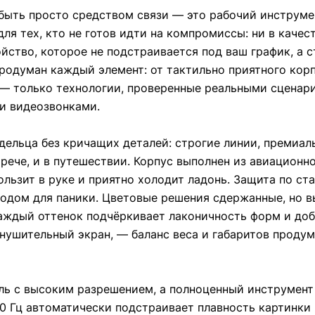
быть просто средством связи — это рабочий инструмен
ля тех, кто не готов идти на компромиссы: ни в качест
йство, которое не подстраивается под ваш график, а с
родуман каждый элемент: от тактильно приятного корп
 — только технологии, проверенные реальными сценари
 и видеозвонками.
дельца без кричащих деталей: строгие линии, премиа
рече, и в путешествии. Корпус выполнен из авиационн
льзит в руке и приятно холодит ладонь. Защита по ста
водом для паники. Цветовые решения сдержанные, но в
аждый оттенок подчёркивает лаконичность форм и доб
ушительный экран, — баланс веса и габаритов продума
ль с высоким разрешением, а полноценный инструмент 
20 Гц автоматически подстраивает плавность картинки