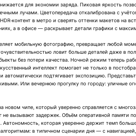
нижается для экономии заряда. Пиковая яркость позво
ечными лучами. Цветопередача откалибрована с учёто
DR‑контент в метро и сверять оттенки макетов на вст
ниях, а в офисе — раскрывает детали графики с макси
деляет мобильную фотографию, превращает любой моме
точувствительностью ловит больше деталей даже в пол
ъекты без потери качества. Ночной режим теперь рабо
усственный интеллект помогает не только в постобраб
 и автоматически подтягивает экспозицию. Представьт
ивыми. Или вечернюю прогулку по городу: уличные огн
а новом чипе, который уверенно справляется с много
г не вызывают задержек. Объём оперативной памяти п
. Автономность, которая уверенно держит темп больш
алгоритмам: в типичном сценарии дня — с навигацией,