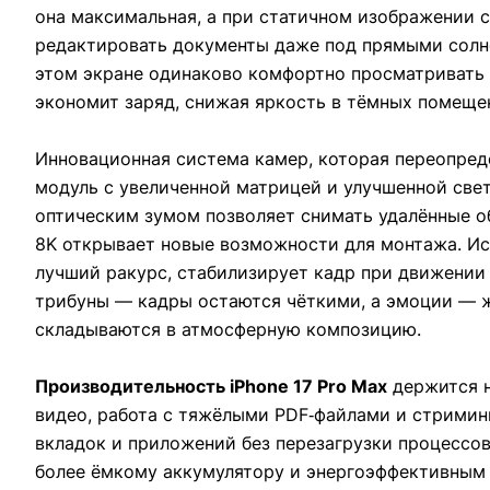
она максимальная, а при статичном изображении с
редактировать документы даже под прямыми солн
этом экране одинаково комфортно просматривать H
экономит заряд, снижая яркость в тёмных помеще
Инновационная система камер, которая переопре
модуль с увеличенной матрицей и улучшенной све
оптическим зумом позволяет снимать удалённые об
8K открывает новые возможности для монтажа. Иск
лучший ракурс, стабилизирует кадр при движении
трибуны — кадры остаются чёткими, а эмоции — ж
складываются в атмосферную композицию.
Производительность iPhone 17 Pro Max
держится н
видео, работа с тяжёлыми PDF‑файлами и стримин
вкладок и приложений без перезагрузки процессов
более ёмкому аккумулятору и энергоэффективным 