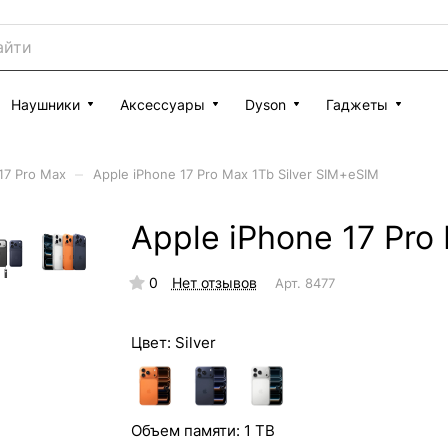
Наушники
Аксессуары
Dyson
Гаджеты
–
17 Pro Max
Apple iPhone 17 Pro Max 1Tb Silver SIM+eSIM
Apple iPhone 17 Pro
0
Нет отзывов
Арт.
8477
Цвет:
Silver
Объем памяти:
1 TB