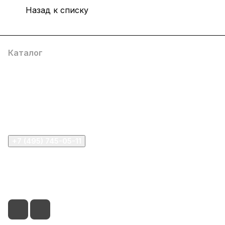
Назад к списку
Каталог
Компания
Информация
Помощь
+7 (495) 745-05-11
info@apple11.ru
г. Москва, Проспект Мира д.68, стр.1А, офис 505