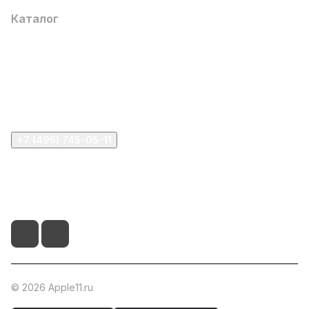
Каталог
Компания
Информация
Помощь
+7 (495) 745-05-11
info@apple11.ru
г. Москва, Проспект Мира д.68, стр.1А, офис 505
© 2026 Apple11.ru