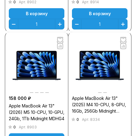
0
0
Арт.
8902
Арт.
8914
В корзину
В корзину
158 000 ₽
Apple MacBook Air 13"
(2025) M4 10-CPU, 8-GPU,
Apple MacBook Air 13"
16Gb, 256Gb Midnight
(2026) M5 10-CPU, 10-GPU,
MW123
24Gb, 1Тb Midnight MDHG4
0
Арт.
8334
0
Арт.
8903