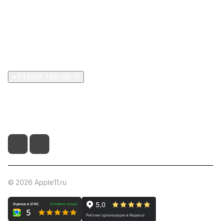
Компания
Информация
Помощь
+7 (495) 745-05-11
info@apple11.ru
г. Москва, Проспект Мира д.68, стр.1А, офис 505
© 2026 Apple11.ru