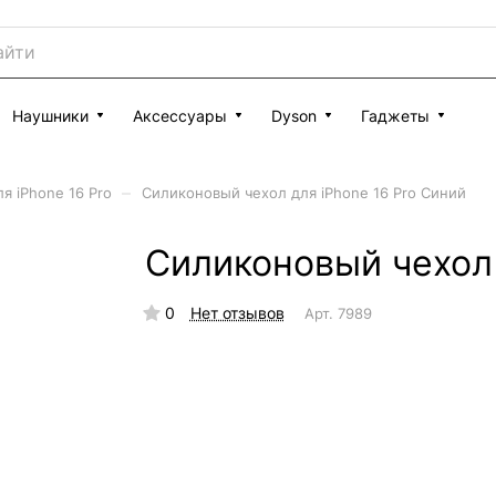
Наушники
Аксессуары
Dyson
Гаджеты
–
я iPhone 16 Pro
Силиконовый чехол для iPhone 16 Pro Синий
Силиконовый чехол 
0
Нет отзывов
Арт.
7989