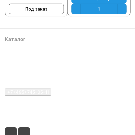
Под заказ
Каталог
Компания
Информация
Помощь
+7 (495) 745-05-11
info@apple11.ru
г. Москва, Проспект Мира д.68, стр.1А, офис 505