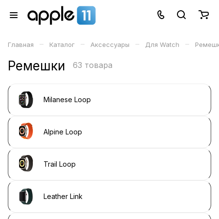
–
–
–
–
Главная
Каталог
Аксессуары
Для Watch
Ремеш
Ремешки
63 товара
Milanese Loop
Alpine Loop
Trail Loop
Leather Link