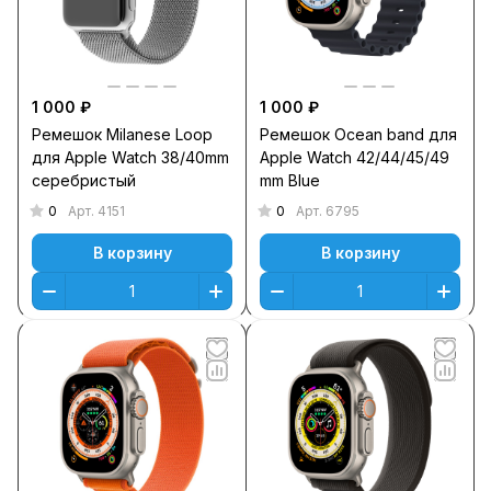
1 000 ₽
1 000 ₽
Ремешок Milanese Loop
Ремешок Оcean band для
для Apple Watch 38/40mm
Apple Watch 42/44/45/49
серебристый
mm Blue
0
0
Арт.
4151
Арт.
6795
В корзину
В корзину