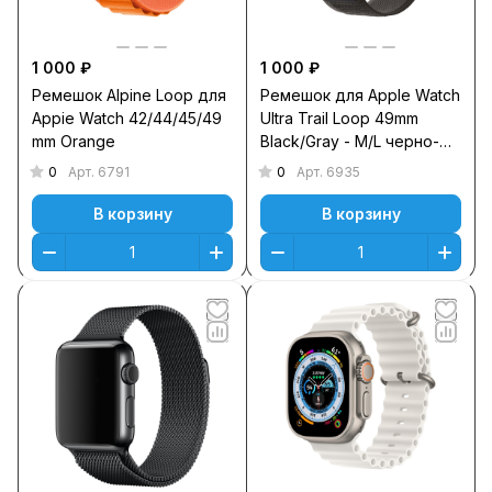
1 000 ₽
1 000 ₽
Ремешок Alpine Loop для
Ремешок для Apple Watch
Appie Watch 42/44/45/49
Ultra Trail Loop 49mm
mm Orange
Black/Gray - M/L черно-
серый
0
0
Арт.
6791
Арт.
6935
В корзину
В корзину