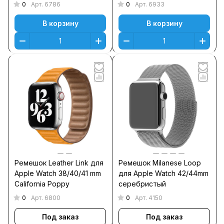
голубой
0
0
Арт.
6786
Арт.
6933
В корзину
В корзину
Ремешок Leather Link для
Ремешок Milanese Loop
Apple Watch 38/40/41 mm
для Apple Watch 42/44mm
California Poppy
серебристый
0
0
Арт.
6800
Арт.
4150
Под заказ
Под заказ