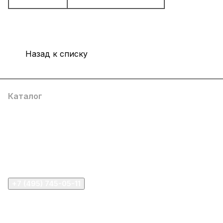
Назад к списку
Каталог
Компания
Информация
Помощь
+7 (495) 745-05-11
info@apple11.ru
г. Москва, Проспект Мира д.68, стр.1А, офис 505