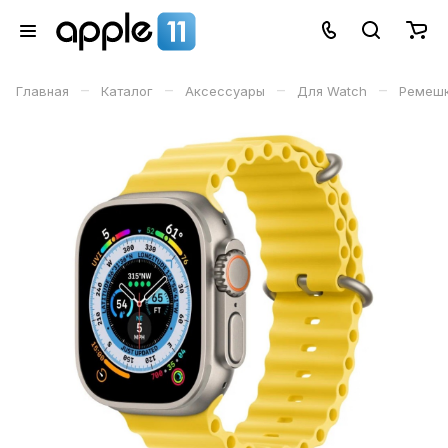
–
–
–
–
Главная
Каталог
Аксессуары
Для Watch
Ремеш