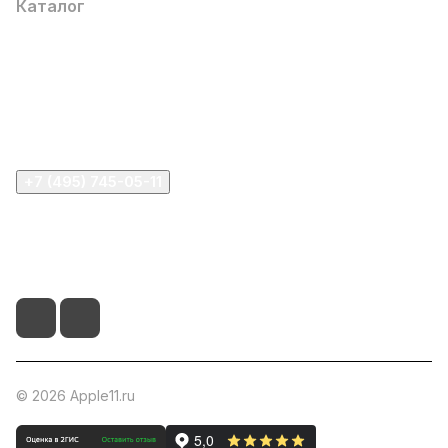
Каталог
Компания
Информация
Помощь
+7 (495) 745-05-11
info@apple11.ru
г. Москва, Проспект Мира д.68, стр.1А, офис 505
© 2026 Apple11.ru