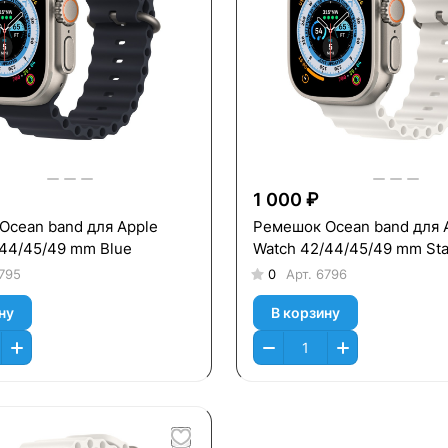
1 000 ₽
Оcean band для Apple
Ремешок Оcean band для 
/44/45/49 mm Blue
Watch 42/44/45/49 mm Star
795
0
Арт.
6796
ну
В корзину