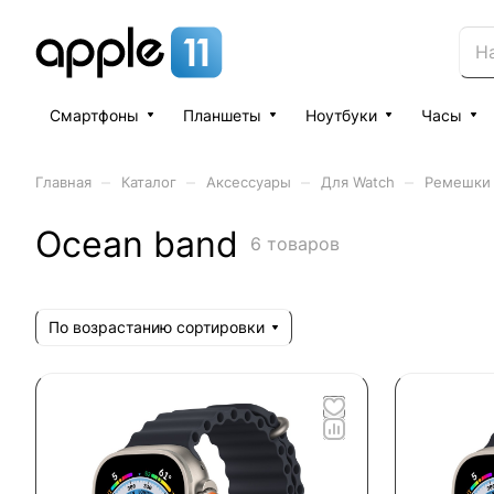
Смартфоны
Планшеты
Ноутбуки
Часы
–
–
–
–
Главная
Каталог
Аксессуары
Для Watch
Ремешки
Ocean band
6 товаров
По возрастанию сортировки