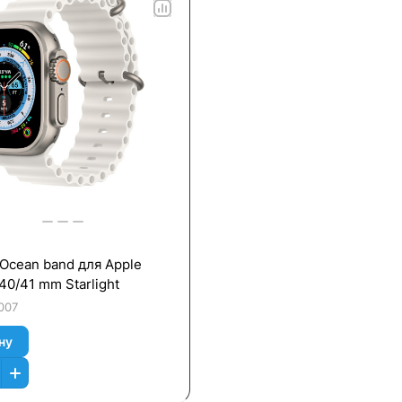
Оcean band для Apple
40/41 mm Starlight
007
ну