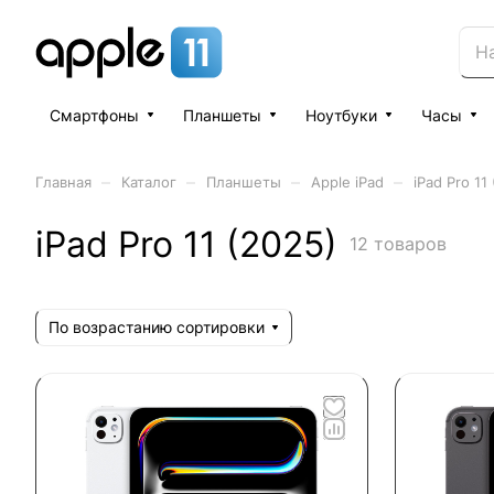
Смартфоны
Планшеты
Ноутбуки
Часы
–
–
–
–
Главная
Каталог
Планшеты
Apple iPad
iPad Pro 11
iPad Pro 11 (2025)
12 товаров
По возрастанию сортировки