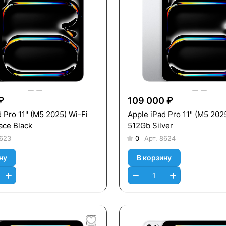
₽
109 000 ₽
 Pro 11" (M5 2025) Wi-Fi
Apple iPad Pro 11" (M5 202
ce Black
512Gb Silver
623
0
Арт.
8624
ну
В корзину