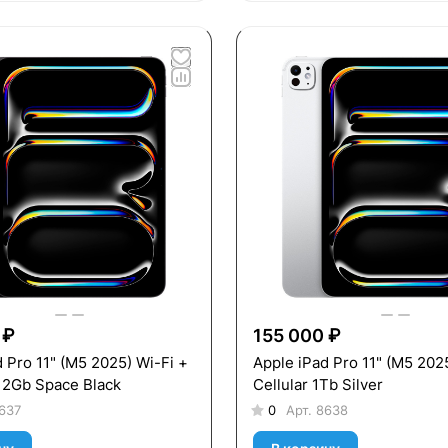
 ₽
155 000 ₽
 Pro 11" (M5 2025) Wi-Fi +
Apple iPad Pro 11" (M5 202
512Gb Space Black
Cellular 1Tb Silver
637
0
Арт.
8638