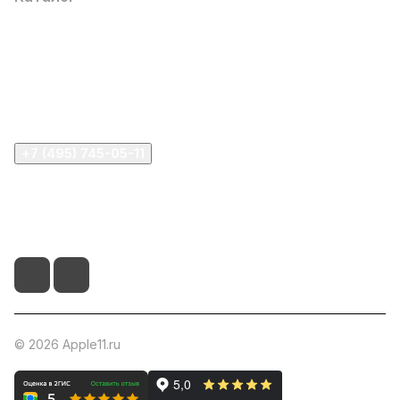
Компания
Информация
Помощь
+7 (495) 745-05-11
info@apple11.ru
г. Москва, Проспект Мира д.68, стр.1А, офис 505
© 2026 Apple11.ru