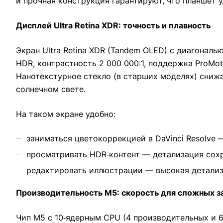
и прочная конструкция гарантируют, что планшет 
Дисплей Ultra Retina XDR: точность и плавность
Экран Ultra Retina XDR (Tandem OLED) с диагональ
HDR, контрастность 2 000 000:1, поддержка ProMot
Нанотекстурное стекло (в старших моделях) сниж
солнечном свете.
На таком экране удобно:
заниматься цветокоррекцией в DaVinci Resolve 
просматривать HDR‑контент — детализация сохр
редактировать иллюстрации — высокая детализ
Производительность M5: скорость для сложных з
Чип M5 с 10‑ядерным CPU (4 производительных и 6