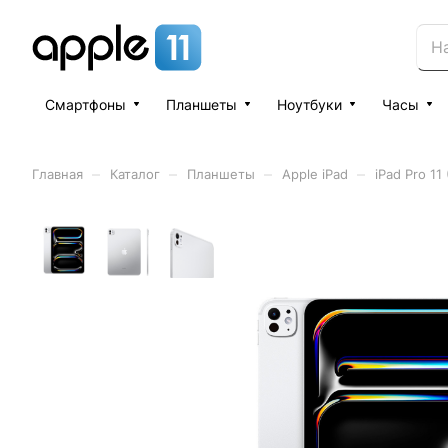
Смартфоны
Планшеты
Ноутбуки
Часы
–
–
–
–
Главная
Каталог
Планшеты
Apple iPad
iPad Pro 11