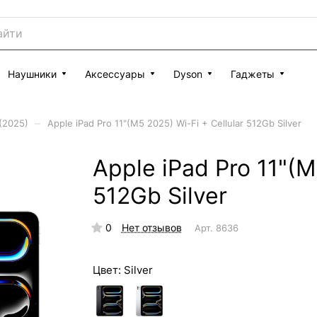
Наушники
Аксессуары
Dyson
Гаджеты
–
 (2025)
Apple iPad Pro 11"(M5 2025) Wi-Fi + Cellular 512Gb Silver
Apple iPad Pro 11"(M
512Gb Silver
0
Нет отзывов
Арт.
8636
Цвет:
Silver