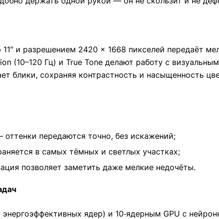
удобно держать одной рукой — он не скользит и не деф
ю 11″ и разрешением 2420 × 1668 пикселей передаёт ме
ion (10–120 Гц) и True Tone делают работу с визуальн
ает блики, сохраняя контрастность и насыщенность ц
— оттенки передаются точно, без искажений;
аняется в самых тёмных и светлых участках;
ация позволяет заметить даже мелкие недочёты.
адач
 энергоэффективных ядер) и 10‑ядерным GPU с нейрон