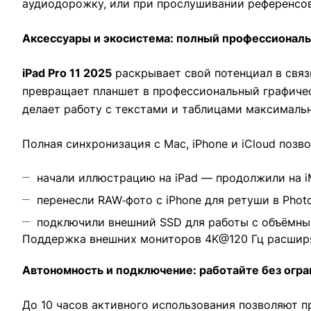
аудиодорожку, или при прослушивании референсов
Аксессуары и экосистема: полный профессионал
iPad Pro 11 2025
раскрывает свой потенциал в связк
превращает планшет в профессиональный графичес
делает работу с текстами и таблицами максимальн
Полная синхронизация с Mac, iPhone и iCloud поз
начали иллюстрацию на iPad — продолжили на i
перенесли RAW‑фото с iPhone для ретуши в Phot
подключили внешний SSD для работы с объёмны
Поддержка внешних мониторов 4K@120 Гц расширя
Автономность и подключение: работайте без огр
До 10 часов активного использования позволяют пр