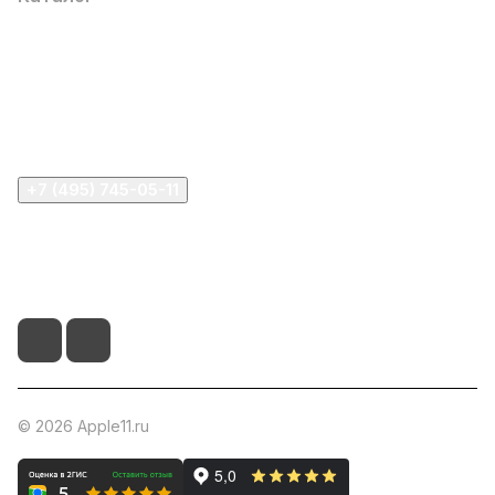
Компания
Информация
Помощь
+7 (495) 745-05-11
info@apple11.ru
г. Москва, Проспект Мира д.68, стр.1А, офис 505
© 2026 Apple11.ru