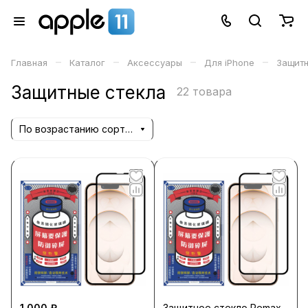
–
–
–
–
Главная
Каталог
Аксессуары
Для iPhone
Защитн
Защитные стекла
22 товара
По возрастанию сортировки
1 000 ₽
Защитное стекло Remax