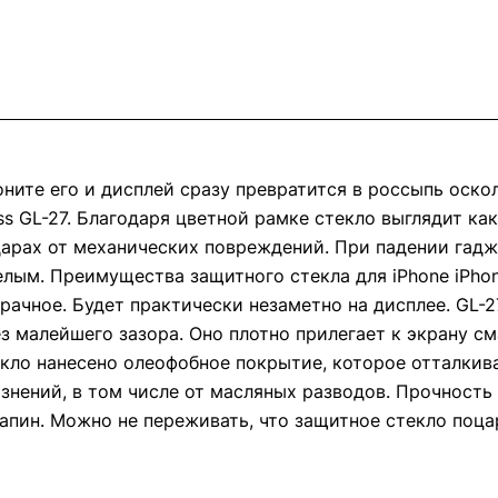
оните его и дисплей сразу превратится в россыпь оско
ass GL-27. Благодаря цветной рамке стекло выглядит к
дарах от механических повреждений. При падении гадж
елым. Преимущества защитного стекла для iPhone iPhon
зрачное. Будет практически незаметно на дисплее. GL-
ез малейшего зазора. Оно плотно прилегает к экрану см
кло нанесено олеофобное покрытие, которое отталкивае
язнений, в том числе от масляных разводов. Прочность
апин. Можно не переживать, что защитное стекло поц