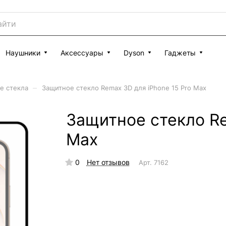
Наушники
Аксессуары
Dyson
Гаджеты
–
е стекла
Защитное стекло Remax 3D для iPhone 15 Pro Max
Защитное стекло Re
Max
0
Нет отзывов
Арт.
7162