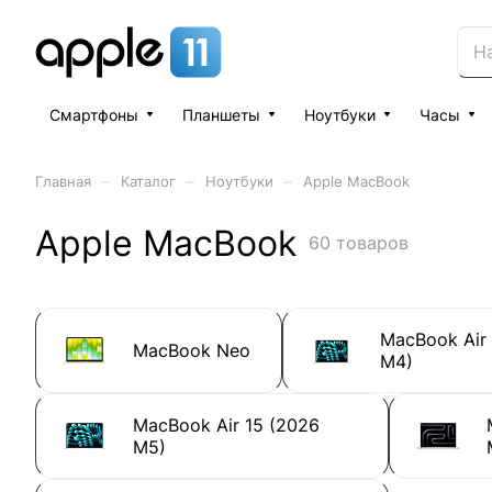
Смартфоны
Планшеты
Ноутбуки
Часы
–
–
–
Главная
Каталог
Ноутбуки
Apple MacBook
Apple MacBook
60 товаров
MacBook Air 
MacBook Neo
M4)
MacBook Air 15 (2026
M5)