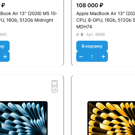
 ₽
108 000 ₽
Book Air 13" (2026) M5 10-
Apple MacBook Air 13" (20
U, 16Gb, 512Gb Midnight
CPU, 8-GPU, 16Gb, 512Gb S
MDH74
895
0
Арт.
8896
ну
В корзину