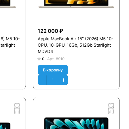
122 000 ₽
26) M5 10-
Apple MacBook Air 15" (2026) M5 10-
arlight
CPU, 10-GPU, 16Gb, 512Gb Starlight
MDVD4
0
Арт.
8910
В корзину