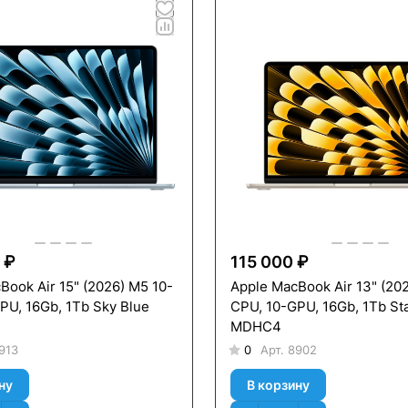
 ₽
115 000 ₽
Book Air 15" (2026) M5 10-
Apple MacBook Air 13" (20
PU, 16Gb, 1Тb Sky Blue
CPU, 10-GPU, 16Gb, 1Тb Sta
MDHC4
913
0
Арт.
8902
ну
В корзину