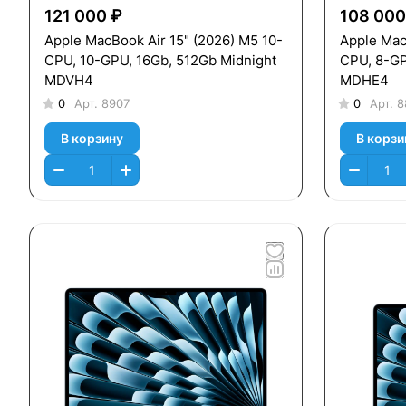
121 000 ₽
108 000
Apple MacBook Air 15" (2026) M5 10-
Apple Mac
CPU, 10-GPU, 16Gb, 512Gb Midnight
CPU, 8-GP
MDVH4
MDHE4
0
Арт.
8907
0
Арт.
8
В корзину
В корзи