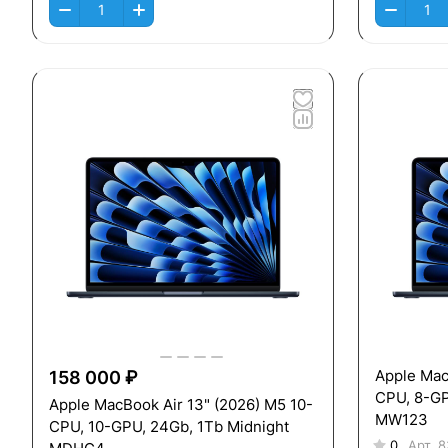
Apple Mac
158 000 ₽
CPU, 8-GP
Apple MacBook Air 13" (2026) M5 10-
MW123
CPU, 10-GPU, 24Gb, 1Тb Midnight
0
Арт.
8