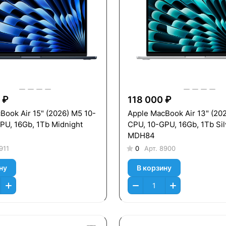
 ₽
118 000 ₽
Book Air 15" (2026) M5 10-
Apple MacBook Air 13" (20
PU, 16Gb, 1Тb Midnight
CPU, 10-GPU, 16Gb, 1Tb Sil
MDH84
911
0
Арт.
8900
ну
В корзину