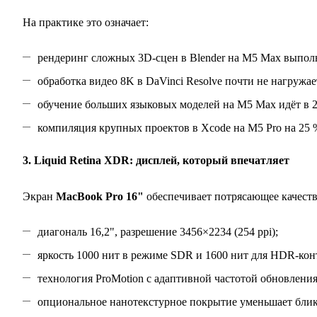
На практике это означает:
рендеринг сложных 3D‑сцен в Blender на M5 Max выполняе
обработка видео 8K в DaVinci Resolve почти не нагружа
обучение больших языковых моделей на M5 Max идёт в 2 
компиляция крупных проектов в Xcode на M5 Pro на 25 
3. Liquid Retina XDR: дисплей, который впечатляет
Экран
MacBook Pro 16"
обеспечивает потрясающее качеств
диагональ 16,2", разрешение 3456×2234 (254 ppi);
яркость 1000 нит в режиме SDR и 1600 нит для HDR‑кон
технология ProMotion с адаптивной частотой обновления
опциональное нанотекстурное покрытие уменьшает блик