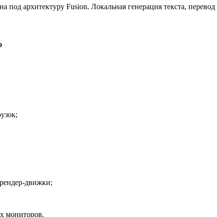
на под архитектуру Fusion. Локальная генерация текста, перевод
ю
узок;
рендер‑движки;
х мониторов.