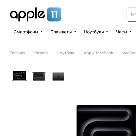
Смартфоны
Планшеты
Ноутбуки
Часы
–
–
–
–
Главная
Каталог
Ноутбуки
Apple MacBook
MacBoo