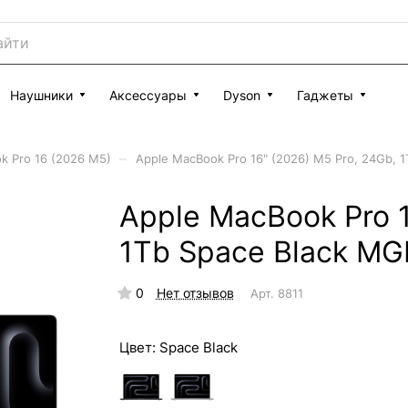
Наушники
Аксессуары
Dyson
Гаджеты
–
k Pro 16 (2026 M5)
Apple MacBook Pro 16" (2026) M5 Pro, 24Gb, 
Apple MacBook Pro 1
1Tb Space Black M
0
Нет отзывов
Арт.
8811
Цвет:
Space Black