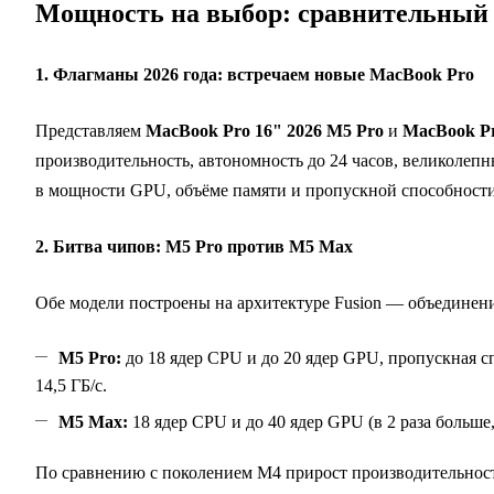
Мощность на выбор: сравнительный о
1. Флагманы 2026 года: встречаем новые MacBook Pro
Представляем
MacBook Pro 16" 2026 M5 Pro
и
MacBook Pr
производительность, автономность до 24 часов, великолеп
в мощности GPU, объёме памяти и пропускной способности,
2. Битва чипов: M5 Pro против M5 Max
Обе модели построены на архитектуре Fusion — объединени
M5 Pro:
до 18 ядер CPU и до 20 ядер GPU, пропускная с
14,5 ГБ/с.
M5 Max:
18 ядер CPU и до 40 ядер GPU (в 2 раза больше
По сравнению с поколением M4 прирост производительности