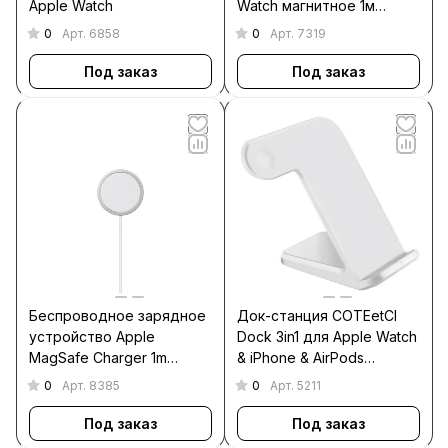
Apple Watch
Watch магнитное 1м
белое
0
0
Арт.
6858
Арт.
7319
Под заказ
Под заказ
Беспроводное зарядное
Док-станция COTEetCI
устройство Apple
Dock 3in1 для Apple Watch
MagSafe Charger 1m
& iPhone & AirPods
(MX6Y3), белый
CS5169-WH (Белый)
0
0
Арт.
8385
Арт.
5211
Под заказ
Под заказ