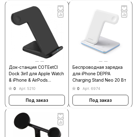
Док-станция COTEetCI
Беспроводная зарядка
Dock 3in1 для Apple Watch
для iPhone DEPPA
& iPhone & AirPods
Charging Stand Neo 20 Вт
CS5169-BK (Чёрный)
0
0
Арт.
5210
Арт.
6974
Под заказ
Под заказ