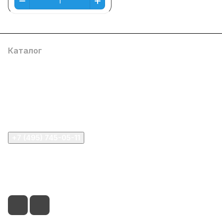
Каталог
Компания
Информация
Помощь
+7 (495) 745-05-11
info@apple11.ru
г. Москва, Проспект Мира д.68, стр.1А, офис 505