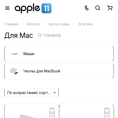
–
–
–
Главная
Каталог
Аксессуары
Для Mac
Для Mac
12 товаров
Мыши
Чехлы для MacBook
По возрастанию сортировки