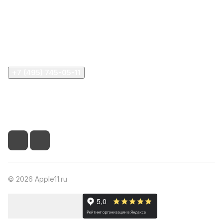
Компания
Информация
Помощь
+7 (495) 745-05-11
info@apple11.ru
г. Москва, Проспект Мира д.68, стр.1А, офис 505
© 2026 Apple11.ru