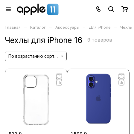
–
–
–
–
Главная
Каталог
Аксессуары
Для iPhone
Чехлы 
Чехлы для iPhone 16
9 товаров
По возрастанию сортировки
500 ₽
1 500 ₽