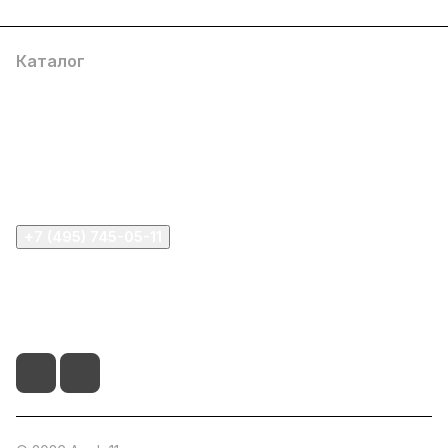
Каталог
Компания
Информация
Помощь
+7 (495) 745-05-11
info@apple11.ru
г. Москва, Проспект Мира д.68, стр.1А, офис 505