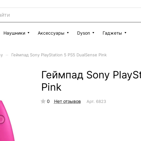
Наушники
Аксессуары
Dyson
Гаджеты
–
ny
Геймпад Sony PlayStation 5 PS5 DualSense Pink
Геймпад Sony PlaySt
Pink
0
Нет отзывов
Арт.
6823