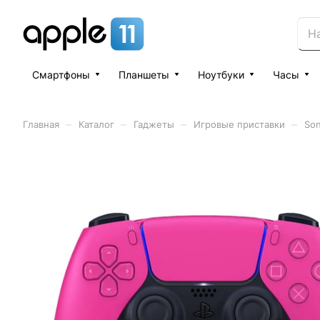
Смартфоны
Планшеты
Ноутбуки
Часы
–
–
–
–
Главная
Каталог
Гаджеты
Игровые приставки
So