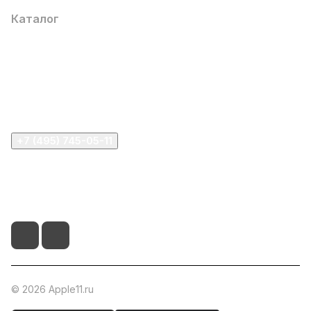
Каталог
Компания
Информация
Помощь
+7 (495) 745-05-11
info@apple11.ru
г. Москва, Проспект Мира д.68, стр.1А, офис 505
© 2026 Apple11.ru