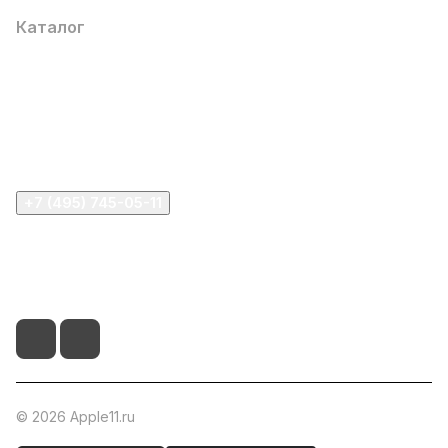
Каталог
Компания
Информация
Помощь
+7 (495) 745-05-11
info@apple11.ru
г. Москва, Проспект Мира д.68, стр.1А, офис 505
© 2026 Apple11.ru