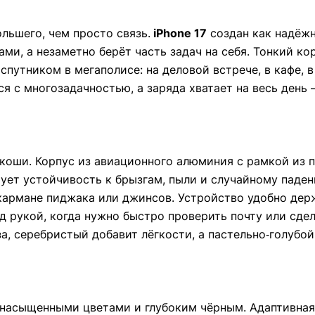
льшего, чем просто связь.
iPhone 17
создан как надёжн
ами, а незаметно берёт часть задач на себя. Тонкий ко
утником в мегаполисе: на деловой встрече, в кафе, в
я с многозадачностью, а заряда хватает на весь день
оши. Корпус из авиационного алюминия с рамкой из по
рует устойчивость к брызгам, пыли и случайному падени
кармане пиджака или джинсов. Устройство удобно дер
д рукой, когда нужно быстро проверить почту или сде
а, серебристый добавит лёгкости, а пастельно‑голубой
 насыщенными цветами и глубоким чёрным. Адаптивная