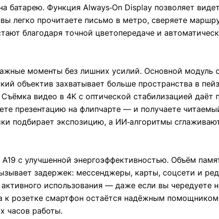
на батарею. Функция Always‑On Display позволяет виде
: вы легко прочитаете письмо в метро, сверяете маршр
устают благодаря точной цветопередаче и автоматическ
ажные моменты без лишних усилий. Основной модуль 
кий объектив захватывает больше пространства в пей
 Съёмка видео в 4K с оптической стабилизацией даёт 
ете презентацию на флипчарте — и получаете читаемый
ески подбирает экспозицию, а ИИ‑алгоритмы сглаживаю
 A19 с улучшенной энергоэффективностью. Объём памят
вызывает задержек: мессенджеры, карты, соцсети и ре
 активного использования — даже если вы чередуете н
а к розетке смартфон остаётся надёжным помощником,
х часов работы.