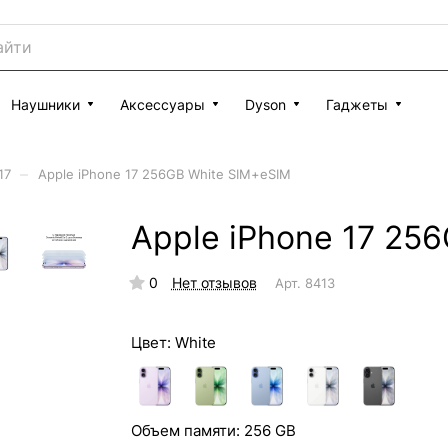
Наушники
Аксессуары
Dyson
Гаджеты
–
17
Apple iPhone 17 256GB White SIM+eSIM
Apple iPhone 17 25
0
Нет отзывов
Арт.
8413
Цвет:
White
Объем памяти:
256 GB