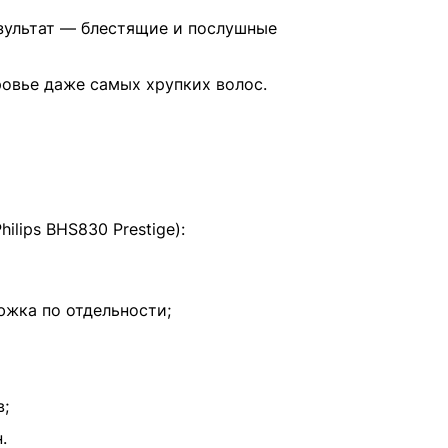
езультат — блестящие и послушные
ровье даже самых хрупких волос.
lips BHS830 Prestige):
жка по отдельности;
в;
.