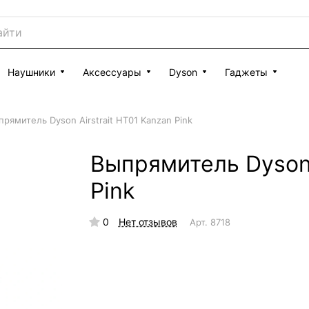
Наушники
Аксессуары
Dyson
Гаджеты
прямитель Dyson Airstrait HT01 Kanzan Pink
Выпрямитель Dyson 
Pink
0
Нет отзывов
Арт.
8718