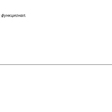
 функционал.
Контакты
+7 (495) 745-05-11
info@apple11.ru