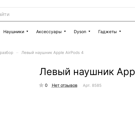
Наушники
Аксессуары
Dyson
Гаджеты
–
 разбор
Левый наушник Apple AirPods 4
Левый наушник Appl
0
Нет отзывов
Арт.
8585