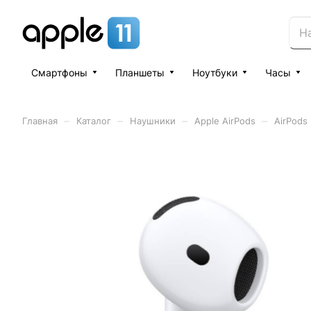
Смартфоны
Планшеты
Ноутбуки
Часы
–
–
–
–
Главная
Каталог
Наушники
Apple AirPods
AirPods