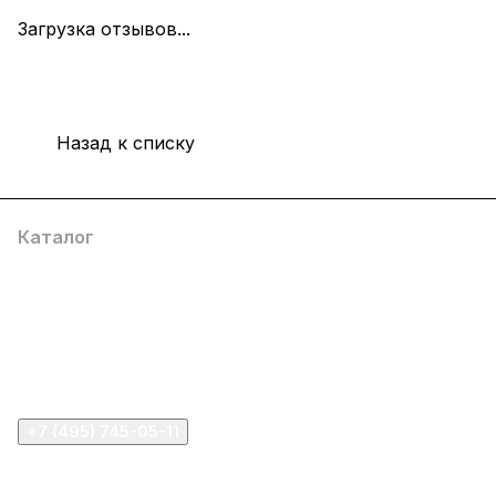
Загрузка отзывов...
Назад к списку
Каталог
Компания
Информация
Помощь
+7 (495) 745-05-11
info@apple11.ru