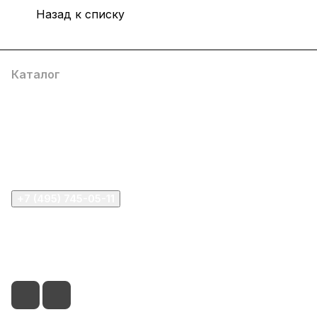
Назад к списку
Каталог
Компания
Информация
Помощь
+7 (495) 745-05-11
info@apple11.ru
г. Москва, Проспект Мира д.68, стр.1А, офис 505