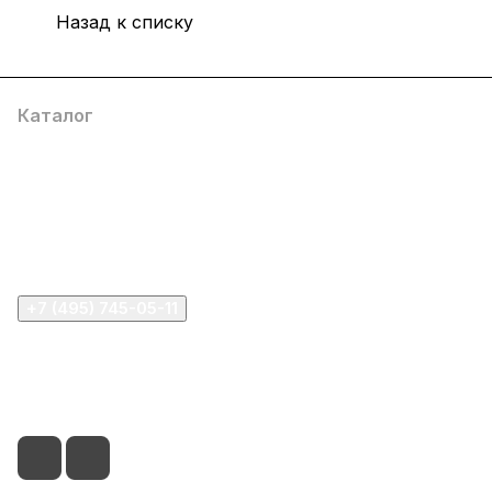
Назад к списку
Каталог
Компания
Информация
Помощь
+7 (495) 745-05-11
info@apple11.ru
г. Москва, Проспект Мира д.68, стр.1А, офис 505