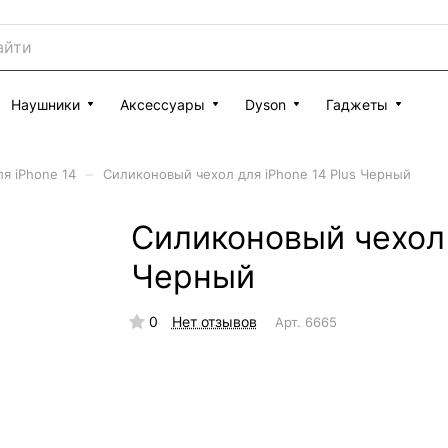
Наушники
Аксессуары
Dyson
Гаджеты
–
я iPhone 14
Силиконовый чехол для iPhone 14 Plus Черный
Силиконовый чехол 
Черный
0
Нет отзывов
Арт.
6665