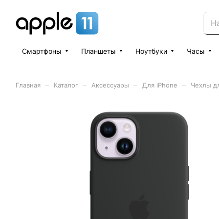
Смартфоны
Планшеты
Ноутбуки
Часы
–
–
–
–
Главная
Каталог
Аксессуары
Для iPhone
Чехлы дл