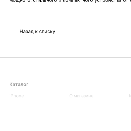
мощного, стильного и компактного устройства от 
Назад к списку
Каталог
Компания
iPhone
О магазине
iPad