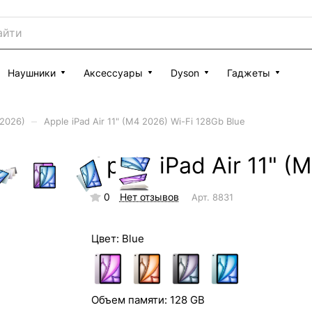
Наушники
Аксессуары
Dyson
Гаджеты
–
(2026)
Apple iPad Air 11" (M4 2026) Wi-Fi 128Gb Blue
Apple iPad Air 11" (
0
Нет отзывов
Арт.
8831
Цвет:
Blue
Объем памяти:
128 GB