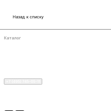
Назад к списку
Каталог
Компания
Информация
Помощь
+7 (495) 745-05-11
info@apple11.ru
г. Москва, Проспект Мира д.68, стр.1А, офис 505