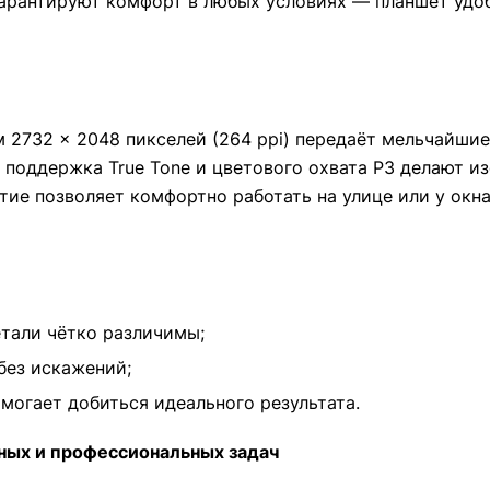
рантируют комфорт в любых условиях — планшет удобн
ием 2732 × 2048 пикселей (264 ppi) передаёт мельчайш
, поддержка True Tone и цветового охвата P3 делают
тие позволяет комфортно работать на улице или у ок
тали чётко различимы;
без искажений;
могает добиться идеального результата.
ных и профессиональных задач